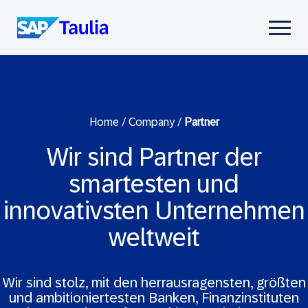
Skip
to
Select
content
to
toggle
mobile
menu
Home
/
Company
/
Partner
Wir sind Partner der
smartesten und
innovativsten Unternehmen
weltweit
Wir sind stolz, mit den herrausragensten, größten
und ambitioniertesten Banken, Finanzinstituten