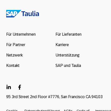
Return
to
the
Für Unternehmen
Für Lieferanten
homepage
Für Partner
Karriere
Netzwerk
Unterstützung
Kontakt
SAP und Taulia
95 3rd Street 2nd Floor #7776, San Francisco CA 94103